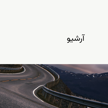
رازراه
آرشیو
EN
FA