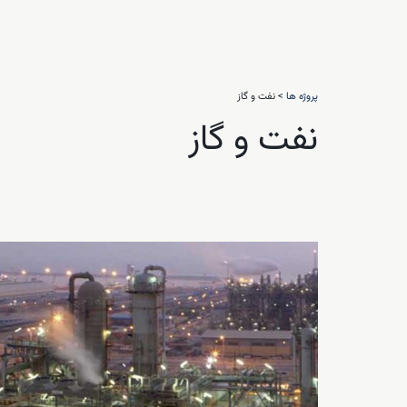
هندسین
شاور
پروژه ها
> نفت و گاز
نفت و گاز
رازراه
EN
FA